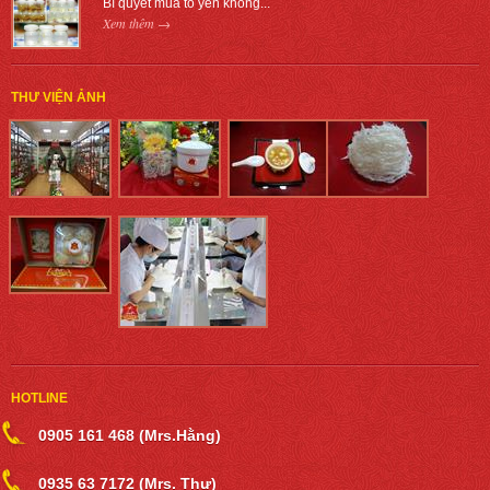
Bí quyết mua tổ yến không...
Xem thêm →
THƯ VIỆN ẢNH
HOTLINE
0905 161 468 (Mrs.Hằng)
0935 63 7172 (Mrs. Thư)