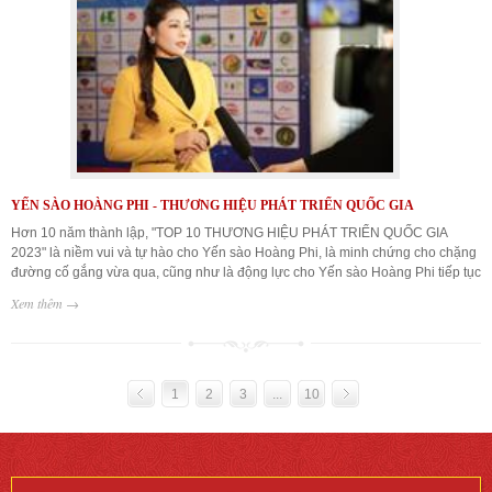
YẾN SÀO HOÀNG PHI - THƯƠNG HIỆU PHÁT TRIỂN QUỐC GIA
Hơn 10 năm thành lập, "TOP 10 THƯƠNG HIỆU PHÁT TRIỂN QUỐC GIA
2023" là niềm vui và tự hào cho Yến sào Hoàng Phi, là minh chứng cho chặng
đường cố gắng vừa qua, cũng như là động lực cho Yến sào Hoàng Phi tiếp tục
Xem thêm →
1
2
3
...
10