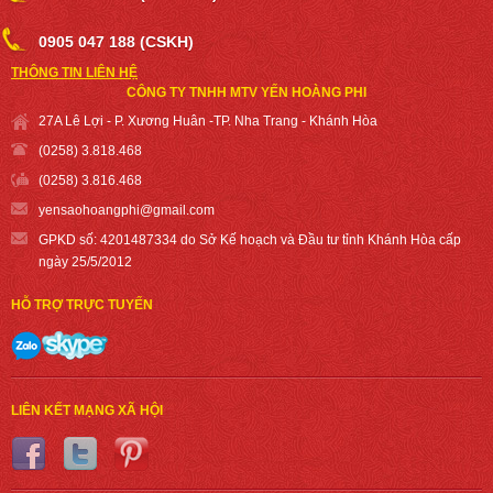
0905 047 188 (CSKH)
THÔNG TIN LIÊN HỆ
CÔNG TY TNHH MTV YẾN HOÀNG PHI
27A Lê Lợi - P. Xương Huân -TP. Nha Trang - Khánh Hòa
(0258) 3.818.468
(0258) 3.816.468
yensaohoangph
i@gmail.com
GPKD số: 4201487334 do Sở Kế hoạch và Đầu tư tỉnh Khánh Hòa cấp
ngày 25/5/2012
HỖ TRỢ TRỰC TUYẾN
LIÊN KẾT MẠNG XÃ HỘI