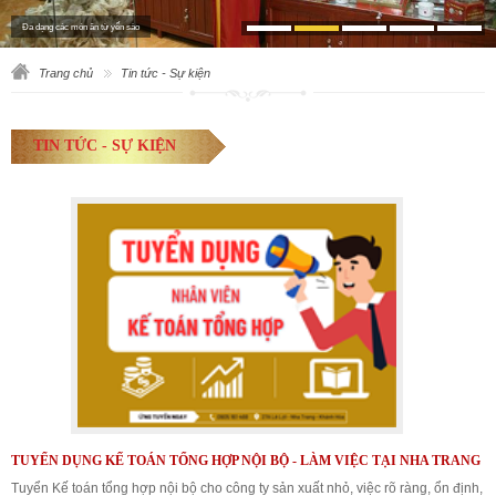
Đa dạng các món ăn từ yến sào
Trang chủ
Tin tức - Sự kiện
TIN TỨC - SỰ KIỆN
TUYỂN DỤNG KẾ TOÁN TỔNG HỢP NỘI BỘ - LÀM VIỆC TẠI NHA TRANG
Tuyển Kế toán tổng hợp nội bộ cho công ty sản xuất nhỏ, việc rõ ràng, ổn định,