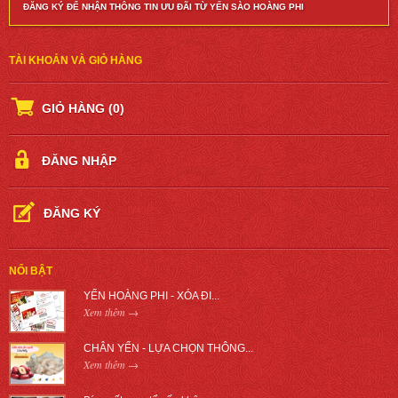
ĐĂNG KÝ ĐỂ NHẬN THÔNG TIN ƯU ĐÃI TỪ YẾN SÀO HOÀNG PHI
TÀI KHOẢN VÀ GIỎ HÀNG
GIỎ HÀNG
(0)
ĐĂNG NHẬP
ĐĂNG KÝ
NỔI BẬT
YẾN HOÀNG PHI - XÓA ĐI...
Xem thêm →
CHÂN YẾN - LỰA CHỌN THÔNG...
Xem thêm →