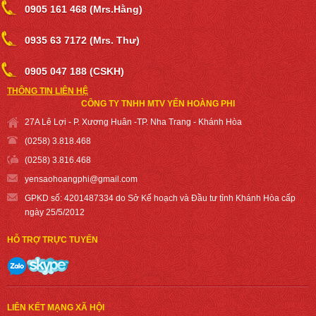
0905 161 468 (Mrs.Hằng)
0935 63 7172 (Mrs. Thư)
0905 047 188 (CSKH)
THÔNG TIN LIÊN HỆ
CÔNG TY TNHH MTV YẾN HOÀNG PHI
27A Lê Lợi - P. Xương Huân -TP. Nha Trang - Khánh Hòa
(0258) 3.818.468
(0258) 3.816.468
yensaohoangph
i@gmail.com
GPKD số: 4201487334 do Sở Kế hoạch và Đầu tư tỉnh Khánh Hòa cấp
ngày 25/5/2012
HỖ TRỢ TRỰC TUYẾN
LIÊN KẾT MẠNG XÃ HỘI