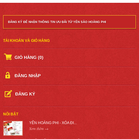
ĐĂNG KÝ ĐỂ NHẬN THÔNG TIN ƯU ĐÃI TỪ YẾN SÀO HOÀNG PHI
TÀI KHOẢN VÀ GIỎ HÀNG
GIỎ HÀNG
(0)
ĐĂNG NHẬP
ĐĂNG KÝ
NỔI BẬT
YẾN HOÀNG PHI - XÓA ĐI...
Xem thêm →