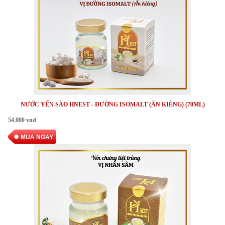
NƯỚC YẾN SÀO HNEST - ĐƯỜNG ISOMALT (ĂN KIÊNG) (70ML)
54.000 vnd
MUA NGAY