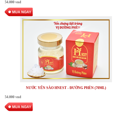
54.000 vnd
MUA NGAY
NƯỚC YẾN SÀO HNEST - ĐƯỜNG PHÈN (70ML)
54.000 vnd
MUA NGAY