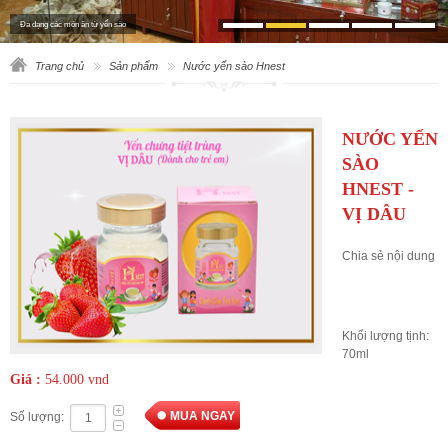
Đa dạng các món ăn từ yến sào
Trang chủ
Sản phẩm
Nước yến sào Hnest
NƯỚC YẾN
SÀO
HNEST -
VỊ DÂU
Chia sẻ nội dung
Khối lượng tịnh:
70ml
Giá :
54.000 vnd
MUA NGAY
Số lượng: