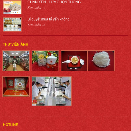
CHÂN YẾN - LỰA CHỌN THÔNG...
Xem thêm →
Bí quyết mua tổ yến không...
Xem thêm →
THƯ VIỆN ẢNH
HOTLINE