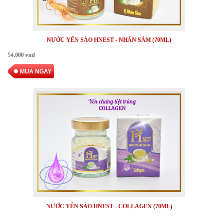
NƯỚC YẾN SÀO HNEST - NHÂN SÂM (70ML)
54.000 vnd
MUA NGAY
NƯỚC YẾN SÀO HNEST - COLLAGEN (70ML)