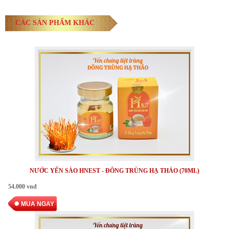
CÁC SẢN PHẨM KHÁC
NƯỚC YẾN SÀO HNEST - ĐÔNG TRÙNG HẠ THẢO (70ML)
54.000 vnd
MUA NGAY